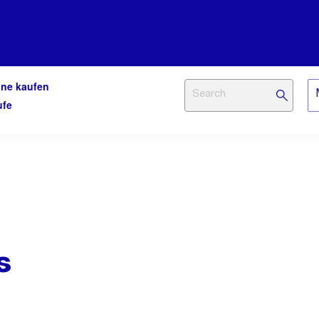
ine kaufen
ufe
s