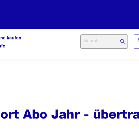
ine kaufen
ufe
ort Abo Jahr - übertr