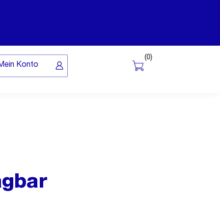
(0)
Mein Konto
agbar